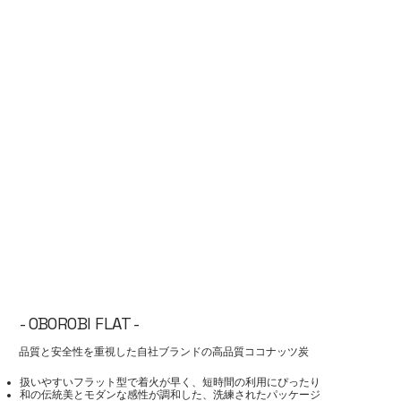
- OBOROBI FLAT -
品質と安全性を重視した自社ブランドの高品質ココナッツ炭
扱いやすいフラット型で着火が早く、短時間の利用にぴったり
和の伝統美とモダンな感性が調和した、洗練されたパッケージ