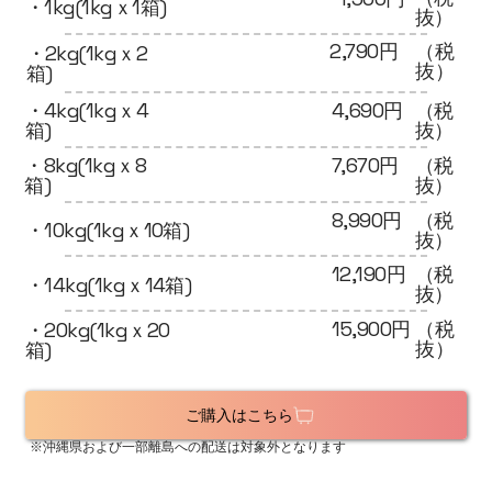
・1kg(1kgｘ1箱)
抜）
2,790円
（税
・2kg(1kgｘ2
抜）
箱)
・4kg(1kgｘ4
4,690円
（税
箱)
抜）
7,670円
（税
・8kg(1kgｘ8
抜）
箱)
8,990円
（税
・10kg(1kgｘ10箱)
抜）
12,190円
（税
・14kg(1kgｘ14箱)
抜）
15,900円
（税
・20kg(1kgｘ20
抜）
箱)
ご購入はこちら
※沖縄県および一部離島への配送は対象外となります