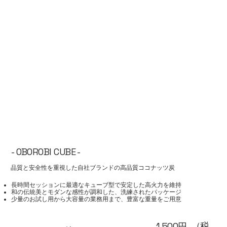
- OBOROBI CUBE -
品質と安全性を重視した自社ブランドの高品質ココナッツ炭
​長時間セッションに最適なキューブ型で安定した高火力を維持
和の伝統美とモダンな感性が調和した、洗練されたパッケージ
少量のお試し用から大容量の業務用まで、豊富な重量をご用意
（税
1,500円