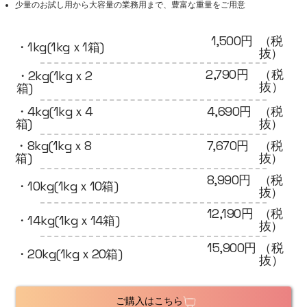
少量のお試し用から大容量の業務用まで、豊富な重量をご用意
（税
1,500円
・1kg(1kgｘ1箱)
抜）
2,790円
（税
・2kg(1kgｘ2
抜）
箱)
・4kg(1kgｘ4
4,690円
（税
箱)
抜）
7,670円
（税
・8kg(1kgｘ8
抜）
箱)
8,990円
（税
・10kg(1kgｘ10箱)
抜）
12,190円
（税
・14kg(1kgｘ14箱)
抜）
15,900円
（税
・20kg(1kgｘ20箱)
抜）
ご購入はこちら