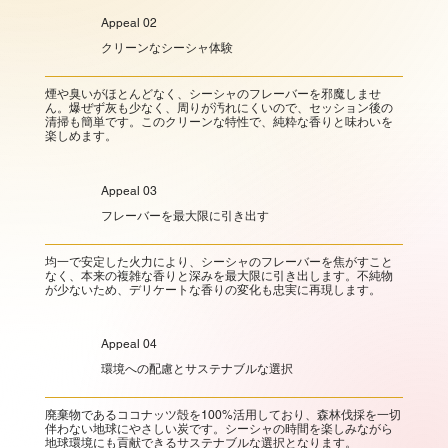
Appeal 02
クリーンなシーシャ体験
煙や臭いがほとんどなく、シーシャのフレーバーを邪魔しませ
ん。爆ぜず灰も少なく、周りが汚れにくいので、セッション後の
清掃も簡単です。このクリーンな特性で、純粋な香りと味わいを
楽しめます。
Appeal 03
フレーバーを最大限に引き出す
均一で安定した火力により、シーシャのフレーバーを焦がすこと
なく、本来の複雑な香りと深みを最大限に引き出します。不純物
が少ないため、デリケートな香りの変化も忠実に再現します。
Appeal 04
環境への配慮とサステナブルな選択
廃棄物であるココナッツ殻を100%活用しており、森林伐採を一切
伴わない地球にやさしい炭です。シーシャの時間を楽しみながら
地球環境にも貢献できるサステナブルな選択となります。