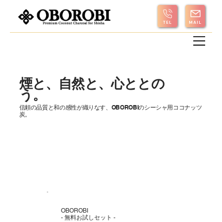
MAIL
TEL
の画像は無断での保存・使用をご遠慮ください。
煙と、自然と、心ととの
う。
信頼の品質と和の感性が織りなす、OBOROBIのシーシャ用ココナッツ
炭。
OBOROBI
- 無料お試しセット -