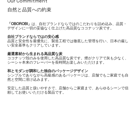
Our Commitment
自然と品質への約束
「OBOROBI」
は、自社ブランドならではのこだわりを詰め込み、品質・
デザインに一切の妥協なく仕上げた高品質なココナッツ炭です。
自社ブランドならではの安心感
品質と安全性を最優先に、製造工程では徹底した管理を行い、日本の厳し
い安全基準もクリアしています。
厳選素材から生まれる高品質な炭
ココナッツ殻のみを使用した高品質な炭です。煙がクリアで灰も少なく、
シーシャ本来のフレーバーを長時間お楽しみいただけます。
和とモダンが調和した独自のパッケージデザイン
シンプルでありながら高級感のあるパッケージは、店舗でもご家庭でも自
然と空間に溶け込みます。
安定した品質と扱いやすさで、店舗からご家庭まで、あらゆるシーンで信
頼してお使いいただける製品です。