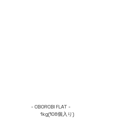
- OBOROBI FLAT -
1kg(108個入り)